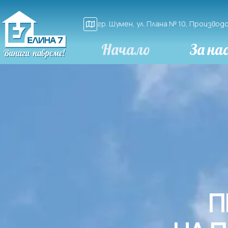
гр. Шумен, ул. Плана № 10, Произво
Начало
За на
П