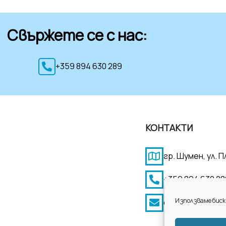
Свържете се с нас:
+359 894 630 289
КОНТАКТИ
гр. Шумен, ул. 
+359 894 630 28
Използваме биск
elina.eood@gmai