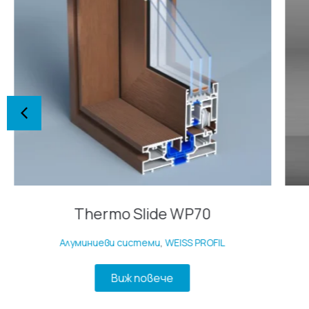
Thermo Slide WP70
Алуминиеви системи
,
WEISS PROFIL
Виж повече