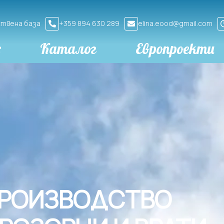
дствена база
+359 894 630 289
elina.eood@gmail.com
с
Каталог
Европроекти
РОИЗВОДСТВО