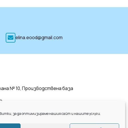
elina.eood@gmail.com
Плана № 10, Производствена база
9
витки, за да оптимизираме нашия сайт и нашите услуги.
l.com