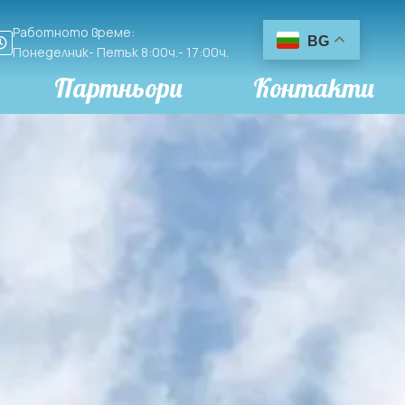
Работното време:
BG
Понеделник- Петък 8:00ч.- 17:00ч.
Партньори
Контакти