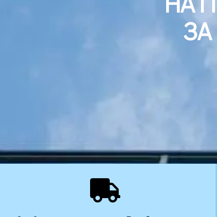
НА 
ЗА