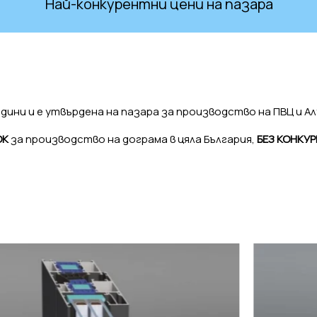
урентни цени на пазара
Гаранц
дини и е утвърдена на пазара за производство на ПВЦ и Ал
ОК
за производство на дограма в цяла България,
БЕЗ КОНКУР